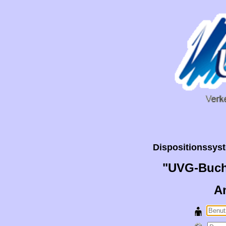
Dispositionssyste
"UVG-Buch
A