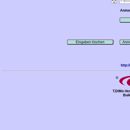
Anmeld
http:
©
T.DiMo-Ver
Bui